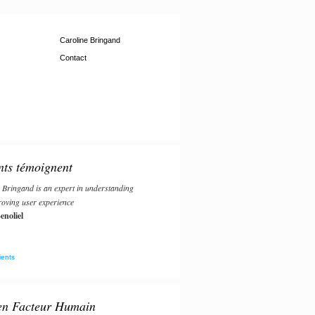
Caroline Bringand
Contact
nts témoignent
 Bringand is an expert in understanding
oving user experience
enoliel
ients
 en Facteur Humain