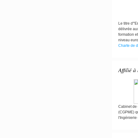
Le titre d'
délivrée au
formation et
niveau eur
Charte de d
Affilié à
Cabinet de c
(CGPME) qu
l'Ingénieri