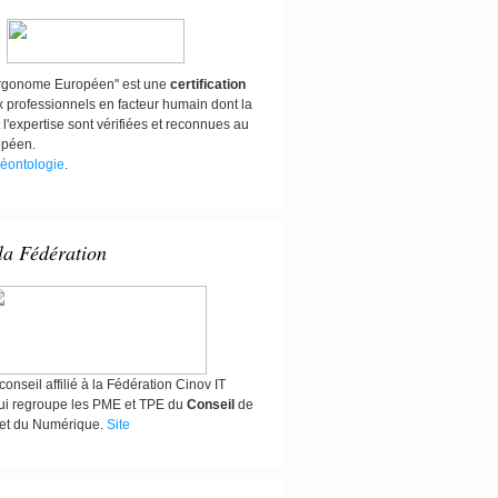
"Ergonome Européen" est une
certification
x professionnels en facteur humain dont la
 l'expertise sont vérifiées et reconnues au
opéen.
éontologie
.
 la Fédération
onseil affilié à la Fédération Cinov IT
i regroupe les PME et TPE du
Conseil
de
e et du Numérique.
Site