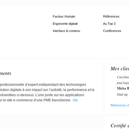
Facteur Humain
Références
Ergonomie digitale
Au Top 3
Interface & contenu
Conférences
Mes clie
ments
Caroline
and impr
 professionnelle d’expert indépendant des technologies
Micha B
ution digitale à son impact sur l’activité, la performance et la
Start up
ésentées ci-dessous. L’une porte sur les applications
 sur le site e-commerce d’une PME francilienne.
clic
Références cl
Certifié