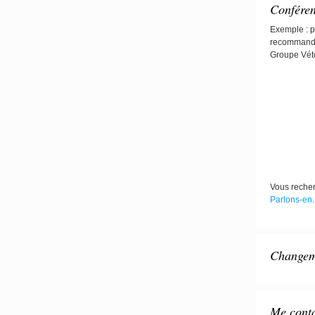
Confére
Exemple : p
recommandat
Groupe Véto
Vous recher
Parlons-en
.
Changeme
Me conta