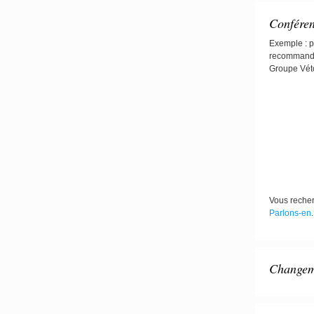
Confére
Exemple : p
recommandat
Groupe Véto
Vous recher
Parlons-en
.
Changeme