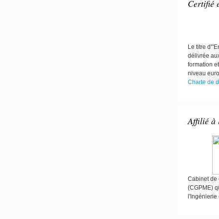
Certifié
Le titre d'
délivrée au
formation et
niveau eur
Charte de d
Affilié à
Cabinet de c
(CGPME) qu
l'Ingénieri