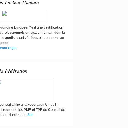
 en Facteur Humain
"Ergonome Européen" est une
certification
x professionnels en facteur humain dont la
 l'expertise sont vérifiées et reconnues au
opéen.
éontologie
.
 la Fédération
onseil affilié à la Fédération Cinov IT
i regroupe les PME et TPE du
Conseil
de
e et du Numérique.
Site