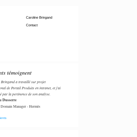
Caroline Bringand
Contact
nts témoignent
 Bringand a travaillé sur projet
onal de Portail Produits en intranet, et j'ai
pé par la pertinence de son analyse.
u Dusserre
Domain Manager - Hermès
ients