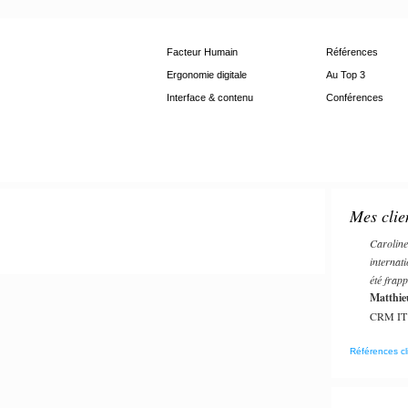
Facteur Humain
Références
Ergonomie digitale
Au Top 3
Interface & contenu
Conférences
Mes clie
Caroline
internati
été frap
Matthie
CRM IT 
Références cl